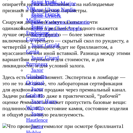
Залог Franc
Залог TechnoMarine
опирается не на впечатление, а на наблюдаемые
Vila
Залог Ulysse Nardin
признаки и проверяемые параметры.
Залог Franck
Залог Urwerk
Muller
Снаружи два камня могут казаться почти
Залог Vacheron Constantin
Залог
одинаковыми. Но в реальности у одного окажется
Залог Van Cleef Arpels
Frederique
лучше огранка, у другого — более заметные
Залог Zenith
Constant
включения, у третьего — скрытый скол по рундисту, а
Залог Gerald
четвертый в принципе будет не бриллиантом, а
Genta
муассанитом или иной вставкой. Разница между этими
Залог Girard
вариантами огромна и для стоимости, и для
Perregaux
ликвидности, и для условий залога.
Залог
Glashutte
Здесь есть тонкий момент. Экспертиза в ломбарде —
Original
это не то же самое, что лабораторная сертификация
Залог
для аукциона или продажи через премиальный канал.
Graham
Задачи разные. Но даже в практической, “рабочей”
Залог Harry
оценке геммолог не может пропустить базовые вещи:
Winston
подлинность, 4C, состояние камня, состояние изделия
Залог
и общую рыночную реализуемость.
Hautlence
Залог
Hublot