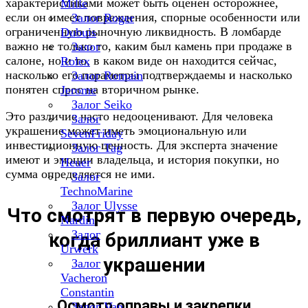
характеристиками может быть оценен осторожнее,
Mille
если он имеет повреждения, спорные особенности или
Залог Roger
ограниченную рыночную ликвидность. В ломбарде
Dubuis
важно не только то, каким был камень при продаже в
Залог
салоне, но и то, в каком виде он находится сейчас,
Rolex
насколько его параметры подтверждаемы и насколько
Залог Romain
понятен спрос на вторичном рынке.
Jerome
Залог Seiko
Это различие часто недооценивают. Для человека
Залог
украшение может иметь эмоциональную или
SevenFriday
инвестиционную ценность. Для эксперта значение
Залог Tag
имеют и эмоции владельца, и история покупки, но
Heuer
сумма определяется не ими.
Залог
TechnoMarine
Залог Ulysse
Что смотрят в первую очередь,
Nardin
Залог
когда бриллиант уже в
Urwerk
украшении
Залог
Vacheron
Constantin
Осмотр оправы и закрепки
Залог Van