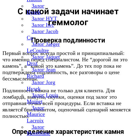
Залог
С какой задачи начинает
Hysek
Залог HYT
геммолог
Залог Iwc
Залог Jacob
Co
Проверка подлинности
Залог Jaeger
LeCoultre
Первый вопрос всегда простой и принципиальный:
Залог Jaquet
что именно перед специалистом. Не “дорогой ли это
Droz
камень”, а “какой это камень”. До тех пор пока не
Залог Jean
подтверждена подлинность, все разговоры о цене
Richard
бессмысленны.
Залог Jorg
Hysek
Подлинность важна не только для клиента. Для
Залог Louis
ломбарда, выкупа, скупки, оценки под залог это
Moinet
отправная точка всей процедуры. Если вставка не
Залог
является бриллиантом, оценочный сценарий меняется
Maurice
полностью.
Lacroix
Залог
Определение характеристик камня
Montblanc