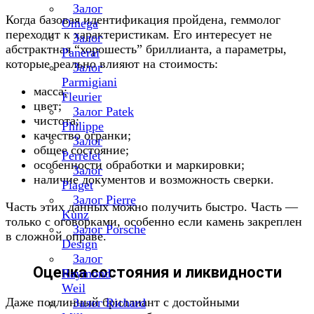
Залог
Когда базовая идентификация пройдена, геммолог
Omega
переходит к характеристикам. Его интересует не
Залог
абстрактная “хорошесть” бриллианта, а параметры,
Panerai
которые реально влияют на стоимость:
Залог
Parmigiani
масса;
Fleurier
цвет;
Залог Patek
чистота;
Philippe
качество огранки;
Залог
общее состояние;
Perrelet
особенности обработки и маркировки;
Залог
наличие документов и возможность сверки.
Piaget
Залог Pierre
Часть этих данных можно получить быстро. Часть —
Kunz
только с оговорками, особенно если камень закреплен
Залог Porsche
в сложной оправе.
Design
Залог
Оценка состояния и ликвидности
Raymond
Weil
Даже подлинный бриллиант с достойными
Залог Richard