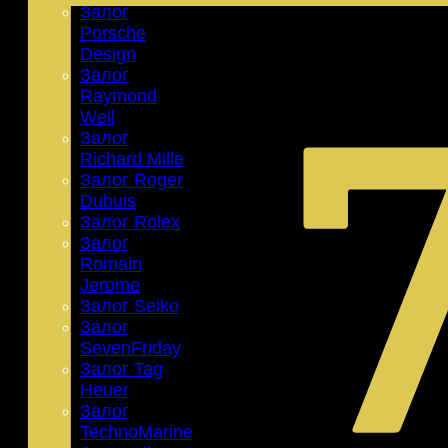
Залог
Porsche
Design
Залог
Raymond
Weil
Залог
Richard Mille
Залог Roger
Dubuis
Залог Rolex
Залог
Romain
Jerome
Залог Seiko
Залог
SevenFriday
Залог Tag
Heuer
Залог
TechnoMarine