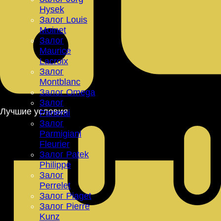
Hysek
Залог Louis
Moinet
Залог
Maurice
Lacroix
Залог
Montblanc
Залог Omega
Залог
Лучшие условия
Panerai
Залог
Parmigiani
Fleurier
Залог Patek
Philippe
Залог
Perrelet
Залог Piaget
Залог Pierre
Kunz