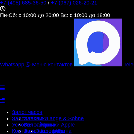
+7 (495) 685‑36‑50
/
+7 (967) 026‑20‑21
Пн-Сб: c 10:00 до 20:00 Вс: c 10:00 до 18:00
Whatsapp
Меню контактов
Tel
Залог часов
Залог техники
Залог A. Lange & Sohne
Условия займа
Залог Alpina
Залог техники Apple
Контакты
Залог Arnold Son
Залог телефона
Залог айфона