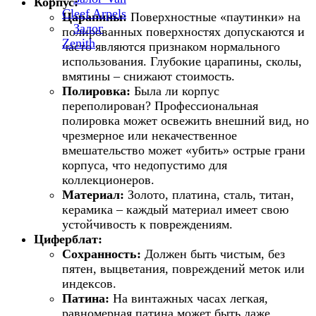
Корпус:
Cleef Arpels
Царапины:
Поверхностные «паутинки» на
Залог
полированных поверхностях допускаются и
Zenith
часто являются признаком нормального
использования. Глубокие царапины, сколы,
вмятины – снижают стоимость.
Полировка:
Была ли корпус
переполирован? Профессиональная
полировка может освежить внешний вид, но
чрезмерное или некачественное
вмешательство может «убить» острые грани
корпуса, что недопустимо для
коллекционеров.
Материал:
Золото, платина, сталь, титан,
керамика – каждый материал имеет свою
устойчивость к повреждениям.
Циферблат:
Сохранность:
Должен быть чистым, без
пятен, выцветания, повреждений меток или
индексов.
Патина:
На винтажных часах легкая,
равномерная патина может быть даже