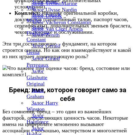
функционирование дополнительных
Залог Franc
Залог TechnoMarine
усложнений).
Vila
Залог Ulysse Nardin
Комплект:
Наличие оригинальной коробки,
Залог Franck
Залог Urwerk
документов (гарантийный талон, паспорт часов,
Muller
Залог Vacheron Constantin
сертификаты), дополнительных звеньев браслета,
Залог
Залог Van Cleef Arpels
чеков о покупке и обслуживании.
Frederique
Залог Zenith
Constant
Эти три составляющие – фундамент, на котором
Залог Gerald
строится оценка. Но как они взаимодействуют и какой
Genta
из них играет доминирующую роль?
Залог Girard
Perregaux
Залог
Glashutte
Original
Бренд: имя, которое говорит само за
Залог
Graham
себя
Залог Harry
Winston
Без сомнения, бренд – это один из важнейших
Залог
факторов, определяющих ценность часов. Некоторые
Hautlence
имена на циферблате мгновенно вызывают
Залог
ассоциации с роскошью, мастерством и многолетней
Hublot