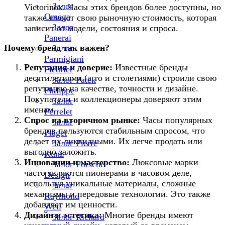
Залог
Victorinox. Часы этих брендов более доступны, но
Omega
также имеют свою рыночную стоимость, которая
Залог
зависит от модели, состояния и спроса.
Panerai
Почему бренд так важен?
Залог
Parmigiani
Репутация и доверие:
Известные бренды
Fleurier
десятилетиями (а то и столетиями) строили свою
Залог Patek
репутацию на качестве, точности и дизайне.
Philippe
Покупатели и коллекционеры доверяют этим
Залог
именам.
Perrelet
Спрос на вторичном рынке:
Часы популярных
Залог
брендов пользуются стабильным спросом, что
Piaget
делает их ликвидными. Их легче продать или
Залог Pierre
выгодно заложить.
Kunz
Инновации и мастерство:
Люксовые марки
Залог Porsche
часто являются пионерами в часовом деле,
Design
используя уникальные материалы, сложные
Залог
механизмы и передовые технологии. Это также
Raymond
добавляет им ценности.
Weil
Дизайн и эстетика:
Многие бренды имеют
Залог Richard