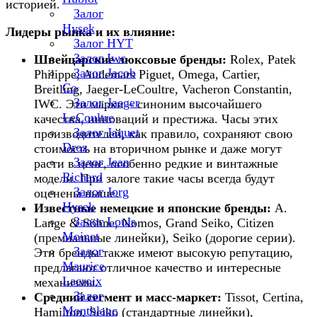
историей.
Залог
Hysek
Лидеры рынка и их влияние:
Залог HYT
Залог Iwc
Швейцарские люксовые бренды:
Rolex, Patek
Залог Jacob
Philippe, Audemars Piguet, Omega, Cartier,
Co
Breitling, Jaeger-LeCoultre, Vacheron Constantin,
Залог Jaeger
IWC. Эти марки – синоним высочайшего
LeCoultre
качества, инноваций и престижа. Часы этих
Залог Jaquet
производителей, как правило, сохраняют свою
Droz
стоимость на вторичном рынке и даже могут
Залог Jean
расти в цене, особенно редкие и винтажные
Richard
модели. При залоге такие часы всегда будут
Залог Jorg
оценены выше.
Hysek
Известные немецкие и японские бренды:
A.
Залог Louis
Lange & Söhne, Nomos, Grand Seiko, Citizen
Moinet
(премиальные линейки), Seiko (дорогие серии).
Залог
Эти бренды также имеют высокую репутацию,
Maurice
предлагают отличное качество и интересные
Lacroix
механизмы.
Залог
Средний сегмент и масс-маркет:
Tissot, Certina,
Montblanc
Hamilton, Seiko (стандартные линейки),