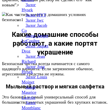
Залог
новым”.
Hysek
Залог HYT
Залог Iwc
Залог Jacob
Co
Какие домашние способы
Залог Jaeger
LeCoultre
работают, а какие портят
Залог Jaquet
украшение
Droz
Залог Jean
Richard
Безопасная чистка всегда начинается с самого
Залог Jorg
щадящего варианта. Если загрязнение обычное,
Hysek
агрессивные средства не нужны.
Залог Louis
Moinet
Мыльный раствор и мягкая салфетка
Залог
Maurice
Это базовый и самый универсальный способ для
Lacroix
большинства золотых украшений без хрупких вставок.
Залог
Montblanc