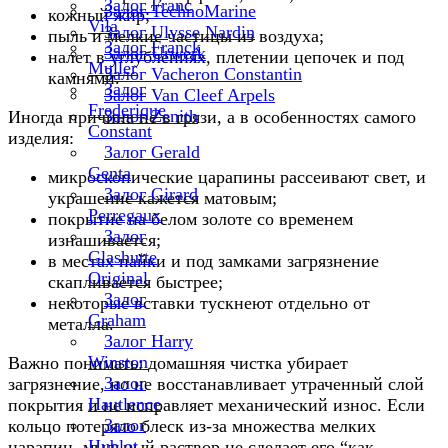
Залог Franc
Залог TechnoMarine
кожный жир;
Vila
Залог Ulysse Nardin
пыль и мелкие частицы из воздуха;
Залог Franck
Залог Urwerk
налет в углублениях, плетении цепочек и под
Muller
Залог Vacheron Constantin
камнями.
Залог
Залог Van Cleef Arpels
Frederique
Залог Zenith
Иногда причина не в грязи, а в особенностях самого
Constant
изделия:
Залог Gerald
Genta
микроскопические царапины рассеивают свет, и
Залог Girard
украшение кажется матовым;
Perregaux
покрытие на белом золоте со временем
Залог
изнашивается;
Glashutte
в местах пайки и под замками загрязнение
Original
скапливается быстрее;
Залог
некоторые вставки тускнеют отдельно от
Graham
металла.
Залог Harry
Winston
Важно понимать: домашняя чистка убирает
Залог
загрязнение, но не восстанавливает утраченный слой
Hautlence
покрытия и не исправляет механический износ. Если
Залог
кольцо потеряло блеск из-за множества мелких
Hublot
царапин, мыльный раствор не сделает его “как