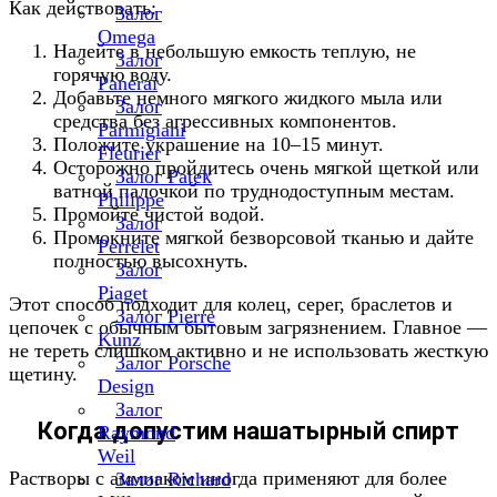
Как действовать:
Залог
Omega
Налейте в небольшую емкость теплую, не
Залог
горячую воду.
Panerai
Добавьте немного мягкого жидкого мыла или
Залог
средства без агрессивных компонентов.
Parmigiani
Положите украшение на 10–15 минут.
Fleurier
Осторожно пройдитесь очень мягкой щеткой или
Залог Patek
ватной палочкой по труднодоступным местам.
Philippe
Промойте чистой водой.
Залог
Промокните мягкой безворсовой тканью и дайте
Perrelet
полностью высохнуть.
Залог
Piaget
Этот способ подходит для колец, серег, браслетов и
Залог Pierre
цепочек с обычным бытовым загрязнением. Главное —
Kunz
не тереть слишком активно и не использовать жесткую
Залог Porsche
щетину.
Design
Залог
Когда допустим нашатырный спирт
Raymond
Weil
Растворы с аммиаком иногда применяют для более
Залог Richard