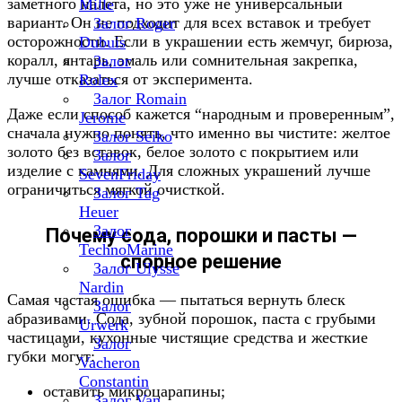
заметного налета, но это уже не универсальный
Mille
вариант. Он не подходит для всех вставок и требует
Залог Roger
осторожности. Если в украшении есть жемчуг, бирюза,
Dubuis
коралл, янтарь, эмаль или сомнительная закрепка,
Залог
лучше отказаться от эксперимента.
Rolex
Залог Romain
Даже если способ кажется “народным и проверенным”,
Jerome
сначала нужно понять, что именно вы чистите: желтое
Залог Seiko
золото без вставок, белое золото с покрытием или
Залог
изделие с камнями. Для сложных украшений лучше
SevenFriday
ограничиться мягкой очисткой.
Залог Tag
Heuer
Залог
Почему сода, порошки и пасты —
TechnoMarine
спорное решение
Залог Ulysse
Nardin
Самая частая ошибка — пытаться вернуть блеск
Залог
абразивами. Сода, зубной порошок, паста с грубыми
Urwerk
частицами, кухонные чистящие средства и жесткие
Залог
губки могут:
Vacheron
Constantin
оставить микроцарапины;
Залог Van