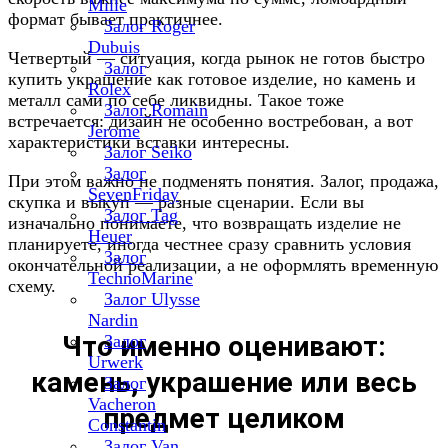
Mille
формат бывает практичнее.
Залог Roger
Dubuis
Четвертый — ситуация, когда рынок не готов быстро
Залог
купить украшение как готовое изделие, но камень и
Rolex
металл сами по себе ликвидны. Такое тоже
Залог Romain
встречается: дизайн не особенно востребован, а вот
Jerome
характеристики вставки интересны.
Залог Seiko
Залог
При этом важно не подменять понятия. Залог, продажа,
SevenFriday
скупка и выкуп — разные сценарии. Если вы
Залог Tag
изначально понимаете, что возвращать изделие не
Heuer
планируете, иногда честнее сразу сравнить условия
Залог
окончательной реализации, а не оформлять временную
TechnoMarine
схему.
Залог Ulysse
Nardin
Что именно оценивают:
Залог
Urwerk
камень, украшение или весь
Залог
Vacheron
предмет целиком
Constantin
Залог Van