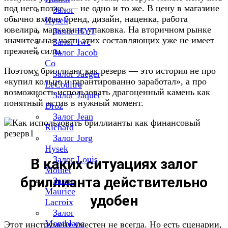
под него позже, — не одно и то же. В цену в магазине
Залог
обычно входят бренд, дизайн, наценка, работа
Hysek
ювелира, маркетинг, упаковка. На вторичном рынке
Залог HYT
значительная часть этих составляющих уже не имеет
Залог Iwc
прежней силы.
Залог Jacob
Co
Поэтому бриллиант как резерв — это история не про
Залог Jaeger
«купил кольцо и гарантированно заработал», а про
LeCoultre
возможность использовать драгоценный камень как
Залог Jaquet
понятный актив в нужный момент.
Droz
Залог Jean
Richard
Залог Jorg
Hysek
Залог Louis
В каких ситуациях
залог
Moinet
бриллианта
действительно
Залог
Maurice
удобен
Lacroix
Залог
Montblanc
Этот инструмент уместен не всегда. Но есть сценарии,