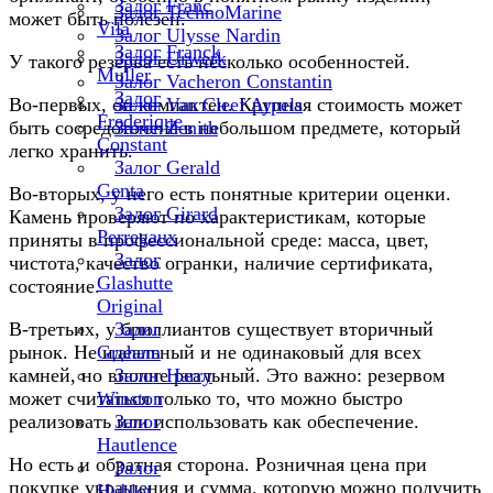
Залог Franc
Залог TechnoMarine
может быть полезен.
Vila
Залог Ulysse Nardin
Залог Franck
Залог Urwerk
У такого резерва есть несколько особенностей.
Muller
Залог Vacheron Constantin
Залог
Во-первых, он компактен. Крупная стоимость может
Залог Van Cleef Arpels
Frederique
быть сосредоточена в небольшом предмете, который
Залог Zenith
Constant
легко хранить.
Залог Gerald
Genta
Во-вторых, у него есть понятные критерии оценки.
Залог Girard
Камень проверяют по характеристикам, которые
Perregaux
приняты в профессиональной среде: масса, цвет,
Залог
чистота, качество огранки, наличие сертификата,
Glashutte
состояние.
Original
В-третьих, у бриллиантов существует вторичный
Залог
рынок. Не идеальный и не одинаковый для всех
Graham
камней, но вполне реальный. Это важно: резервом
Залог Harry
может считаться только то, что можно быстро
Winston
реализовать или использовать как обеспечение.
Залог
Hautlence
Но есть и обратная сторона. Розничная цена при
Залог
покупке украшения и сумма, которую можно получить
Hublot