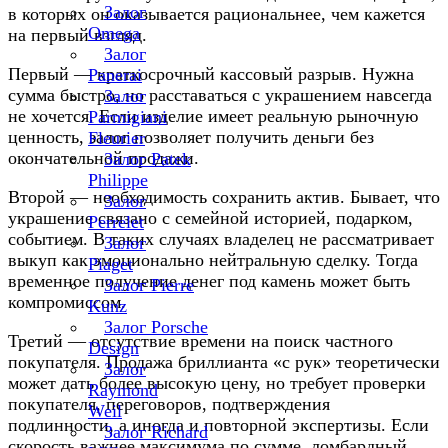
Залог
в которых он оказывается рациональнее, чем кажется
Omega
на первый взгляд.
Залог
Первый — краткосрочный кассовый разрыв. Нужна
Panerai
сумма быстро, но расставаться с украшением навсегда
Залог
не хочется. Если изделие имеет реальную рыночную
Parmigiani
ценность, залог позволяет получить деньги без
Fleurier
окончательной продажи.
Залог Patek
Philippe
Второй — необходимость сохранить актив. Бывает, что
Залог
украшение связано с семейной историей, подарком,
Perrelet
событием. В таких случаях владелец не рассматривает
Залог
выкуп как эмоционально нейтральную сделку. Тогда
Piaget
временное получение денег под камень может быть
Залог Pierre
компромиссом.
Kunz
Залог Porsche
Третий — отсутствие времени на поиск частного
Design
покупателя. Продажа бриллианта «с рук» теоретически
Залог
может дать более высокую цену, но требует проверки
Raymond
покупателя, переговоров, подтверждения
Weil
подлинности, а иногда и повторной экспертизы. Если
Залог Richard
скорость важнее максимума по сумме, ломбардный