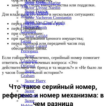
браслета и механизма;
Залог Franc
Залог TechnoMarine
заметить следы вмешательства или подделки.
Vila
Залог Ulysse Nardin
Залог Franck
Залог Urwerk
Для владельца это важно в нескольких ситуациях:
Muller
Залог Vacheron Constantin
Залог
Залог Van Cleef Arpels
перед покупкой часов с рук;
Frederique
Залог Zenith
перед продажей;
Constant
при страховании;
Залог Gerald
при наследовании ценного имущества;
Genta
перед оценкой или передачей часов под
Залог Girard
обеспечение займа.
Perregaux
Залог
Если говорить практично, серийный номер помогает
Glashutte
ответить на два ключевых вопроса: «Это
Original
действительно тот бренд и та модель?» и «Не было ли
Залог
у часов сомнительной истории?»
Graham
Залог Harry
Что такое серийный номер,
Winston
Залог
референс и номер механизма: в
Hautlence
Залог
чем разница
Hublot