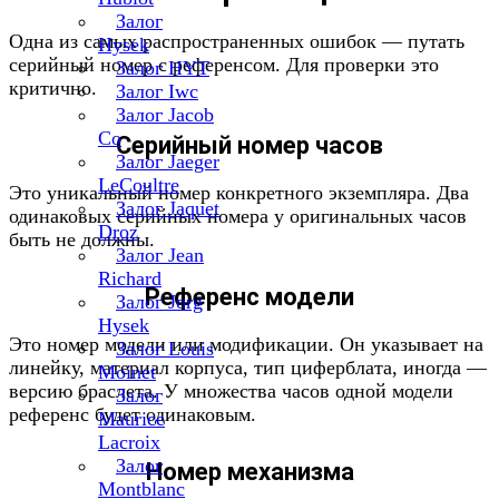
Залог
Одна из самых распространенных ошибок — путать
Hysek
серийный номер с референсом. Для проверки это
Залог HYT
критично.
Залог Iwc
Залог Jacob
Co
Серийный номер часов
Залог Jaeger
LeCoultre
Это уникальный номер конкретного экземпляра. Два
Залог Jaquet
одинаковых серийных номера у оригинальных часов
Droz
быть не должны.
Залог Jean
Richard
Референс модели
Залог Jorg
Hysek
Это номер модели или модификации. Он указывает на
Залог Louis
линейку, материал корпуса, тип циферблата, иногда —
Moinet
версию браслета. У множества часов одной модели
Залог
референс будет одинаковым.
Maurice
Lacroix
Залог
Номер механизма
Montblanc