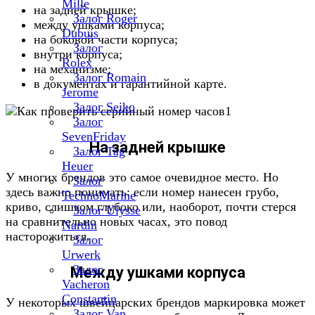
Mille
на задней крышке;
Залог Roger
между ушками корпуса;
Dubuis
на боковой части корпуса;
Залог
внутри корпуса;
Rolex
на механизме;
Залог Romain
в документах и гарантийной карте.
Jerome
Залог Seiko
Залог
SevenFriday
На задней крышке
Залог Tag
Heuer
У многих брендов это самое очевидное место. Но
Залог
здесь важно понимать: если номер нанесен грубо,
TechnoMarine
криво, слишком глубоко или, наоборот, почти стерся
Залог Ulysse
на сравнительно новых часах, это повод
Nardin
насторожиться.
Залог
Urwerk
Залог
Между ушками корпуса
Vacheron
Constantin
У некоторых швейцарских брендов маркировка может
Залог Van