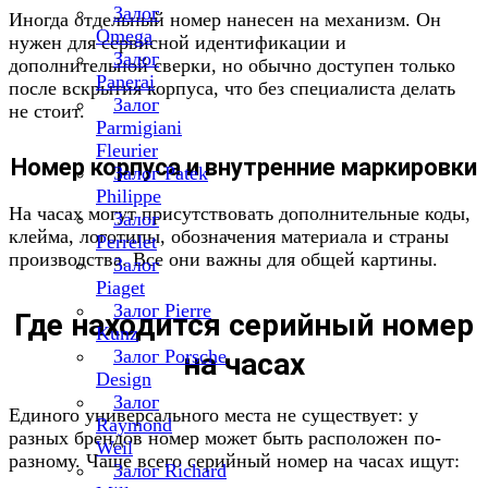
Залог
Иногда отдельный номер нанесен на механизм. Он
Omega
нужен для сервисной идентификации и
Залог
дополнительной сверки, но обычно доступен только
Panerai
после вскрытия корпуса, что без специалиста делать
Залог
не стоит.
Parmigiani
Fleurier
Номер корпуса и внутренние маркировки
Залог Patek
Philippe
На часах могут присутствовать дополнительные коды,
Залог
клейма, логотипы, обозначения материала и страны
Perrelet
производства. Все они важны для общей картины.
Залог
Piaget
Залог Pierre
Где находится серийный номер
Kunz
Залог Porsche
на часах
Design
Залог
Единого универсального места не существует: у
Raymond
разных брендов номер может быть расположен по-
Weil
разному. Чаще всего серийный номер на часах ищут:
Залог Richard