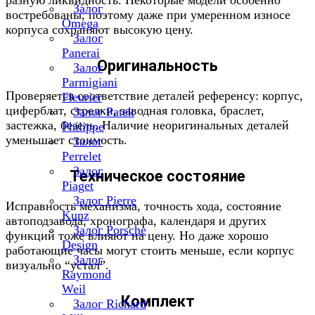
разную ликвидность. Некоторые модели особенно
Залог
востребованы, поэтому даже при умеренном износе
Omega
корпуса сохраняют высокую цену.
Залог
Panerai
Оригинальность
Залог
Parmigiani
Проверяется соответствие деталей референсу: корпус,
Fleurier
циферблат, стрелки, заводная головка, браслет,
Залог Patek
застежка, безель. Наличие неоригинальных деталей
Philippe
уменьшает стоимость.
Залог
Perrelet
Залог
Техническое состояние
Piaget
Залог Pierre
Исправность механизма, точность хода, состояние
Kunz
автоподзавода, хронографа, календаря и других
Залог Porsche
функций тоже влияют на цену. Но даже хорошо
Design
работающие часы могут стоить меньше, если корпус
Залог
визуально “устал”.
Raymond
Weil
Комплект
Залог Richard