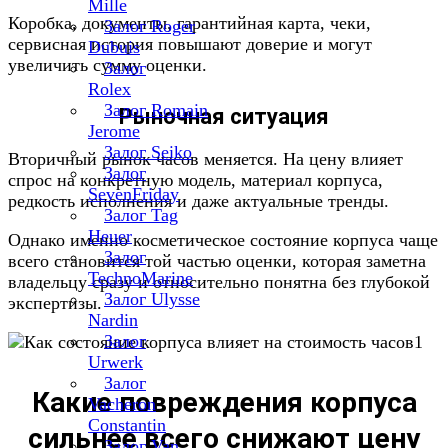
Mille
Коробка, документы, гарантийная карта, чеки,
Залог Roger
сервисная история повышают доверие и могут
Dubuis
увеличить сумму оценки.
Залог
Rolex
Залог Romain
Рыночная ситуация
Jerome
Залог Seiko
Вторичный рынок часов меняется. На цену влияет
Залог
спрос на конкретную модель, материал корпуса,
SevenFriday
редкость исполнения и даже актуальные тренды.
Залог Tag
Heuer
Однако именно косметическое состояние корпуса чаще
Залог
всего становится той частью оценки, которая заметна
TechnoMarine
владельцу сразу и относительно понятна без глубокой
Залог Ulysse
экспертизы.
Nardin
Залог
Urwerk
Залог
Какие повреждения корпуса
Vacheron
Constantin
сильнее всего снижают цену
Залог Van