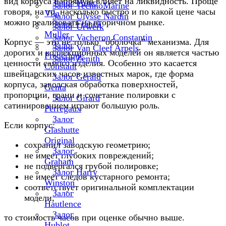
вид корпуса напрямую влияет на ликвидность. Проще
Залог Franc
Залог TechnoMarine
говоря, на то, насколько быстро и по какой цене часы
Vila
Залог Ulysse Nardin
можно реализовать на вторичном рынке.
Залог Franck
Залог Urwerk
Muller
Залог Vacheron Constantin
Корпус — это не только “оболочка” механизма. Для
Залог
Залог Van Cleef Arpels
дорогих и коллекционных моделей он является частью
Frederique
Залог Zenith
ценности самого изделия. Особенно это касается
Constant
швейцарских часов известных марок, где форма
Залог Gerald
корпуса, заводская обработка поверхностей,
Genta
пропорции, грани и сочетание полировки с
Залог Girard
сатинированием играют большую роль.
Perregaux
Залог
Если корпус:
Glashutte
Original
сохранил заводскую геометрию;
Залог
не имеет глубоких повреждений;
Graham
не подвергался грубой полировке;
Залог Harry
не имеет следов кустарного ремонта;
Winston
соответствует оригинальной комплектации
Залог
модели,
Hautlence
Залог
то стоимость часов при оценке обычно выше.
Hublot