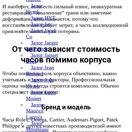
Залог
И наоборот, если есть сильный износ, неаккуратная
Hysek
реставрация, “заваленные” грани или заметные
Залог HYT
деформации, цена снижается, потому что
Залог Iwc
восстановление требует затрат, а часть коллекционной
Залог Jacob
привлекательности уже потеряна.
Co
Залог Jaeger
От чего зависит стоимость
LeCoultre
Залог Jaquet
часов помимо корпуса
Droz
Залог Jean
Чтобы понимать роль корпуса объективно, важно
Richard
учитывать и другие факторы. Профессиональная
Залог Jorg
оценка часов всегда строится комплексно. Обычно
Hysek
специалист анализирует:
Залог Louis
Moinet
Залог
Бренд и модель
Maurice
Lacroix
Часы Rolex, Omega, Cartier, Audemars Piguet, Patek
Залог
Philippe и других известных производителей имеют
Montblanc