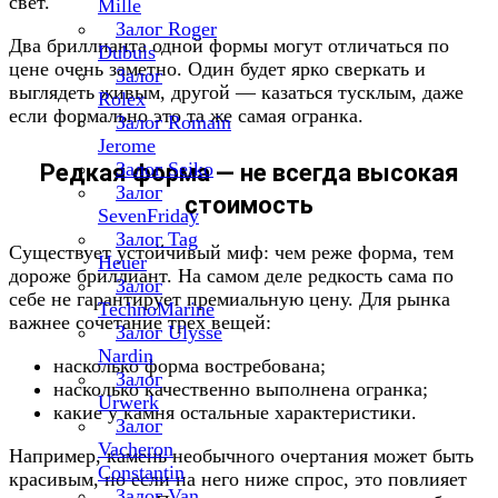
свет.
Mille
Залог Roger
Два бриллианта одной формы могут отличаться по
Dubuis
цене очень заметно. Один будет ярко сверкать и
Залог
выглядеть живым, другой — казаться тусклым, даже
Rolex
если формально это та же самая огранка.
Залог Romain
Jerome
Залог Seiko
Редкая форма — не всегда высокая
Залог
стоимость
SevenFriday
Залог Tag
Существует устойчивый миф: чем реже форма, тем
Heuer
дороже бриллиант. На самом деле редкость сама по
Залог
себе не гарантирует премиальную цену. Для рынка
TechnoMarine
важнее сочетание трех вещей:
Залог Ulysse
Nardin
насколько форма востребована;
Залог
насколько качественно выполнена огранка;
Urwerk
какие у камня остальные характеристики.
Залог
Vacheron
Например, камень необычного очертания может быть
Constantin
красивым, но если на него ниже спрос, это повлияет
Залог Van