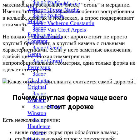
Залог Franc
Залог TechnoMarine
максимально раскрывает блеск, “огонь” и мерцание.
Vila
Залог Ulysse Nardin
Именно поэтому такие камни особенно востребованы
Залог Franck
Залог Urwerk
в кольцах, серьгах и подвесках, а спрос поддерживает
Muller
Залог Vacheron Constantin
стоимость.
Залог
Залог Van Cleef Arpels
Frederique
Залог Zenith
Но важно понимать нюанс: дорого стоит не просто
Constant
круглый бриллиант, а круглый камень с сильными
Залог Gerald
характеристиками. Если у него заметные включения,
Genta
слабый цвет, плохая симметрия или
Залог Girard
непропорциональная геометрия, одна только форма не
Perregaux
сделает его дорогим.
Залог
Glashutte
Original
Залог
Почему круглая форма чаще всего
Graham
стоит дороже
Залог Harry
Winston
Залог
Есть несколько причин:
Hautlence
выше потери сырья при обработке алмаза;
Залог
стабильно высокий спрос у покупателей;
Hublot