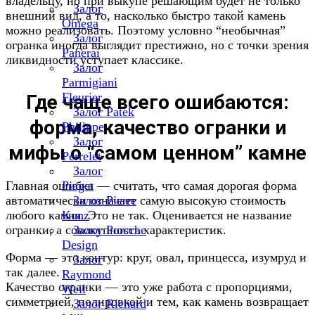
владельцу, но при выкупе решающим будет не только
Залог
внешний вид, а то, насколько быстро такой камень
Omega
можно реализовать. Поэтому условно “необычная”
Залог
огранка иногда выглядит престижно, но с точки зрения
Panerai
ликвидности уступает классике.
Залог
Parmigiani
Fleurier
Где чаще всего ошибаются:
Залог Patek
форма, качество огранки и
Philippe
Залог
мифы о “самом ценном” камне
Perrelet
Залог
Главная ошибка — считать, что самая дорогая форма
Piaget
автоматически означает самую высокую стоимость
Залог Pierre
любого камня. Это не так. Оценивается не название
Kunz
огранки, а совокупность характеристик.
Залог Porsche
Design
Форма — это контур: круг, овал, принцесса, изумруд и
Залог
так далее.
Raymond
Качество огранки — это уже работа с пропорциями,
Weil
симметрией, полировкой и тем, как камень возвращает
Залог Richard