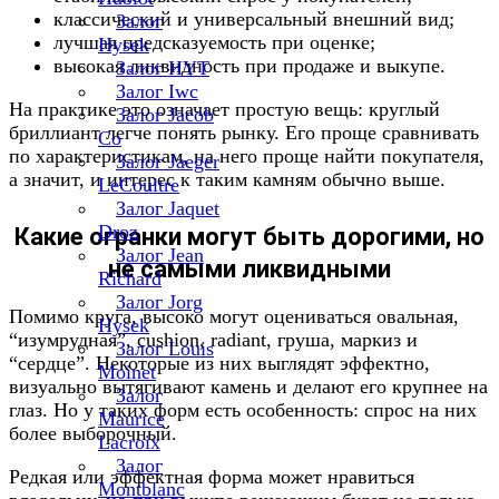
классический и универсальный внешний вид;
Залог
лучшая предсказуемость при оценке;
Hysek
высокая ликвидность при продаже и выкупе.
Залог HYT
Залог Iwc
На практике это означает простую вещь: круглый
Залог Jacob
бриллиант легче понять рынку. Его проще сравнивать
Co
по характеристикам, на него проще найти покупателя,
Залог Jaeger
а значит, и интерес к таким камням обычно выше.
LeCoultre
Залог Jaquet
Droz
Какие огранки могут быть дорогими, но
Залог Jean
не самыми ликвидными
Richard
Залог Jorg
Помимо круга, высоко могут оцениваться овальная,
Hysek
“изумрудная”, cushion, radiant, груша, маркиз и
Залог Louis
“сердце”. Некоторые из них выглядят эффектно,
Moinet
визуально вытягивают камень и делают его крупнее на
Залог
глаз. Но у таких форм есть особенность: спрос на них
Maurice
более выборочный.
Lacroix
Залог
Редкая или эффектная форма может нравиться
Montblanc