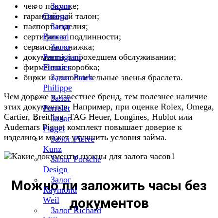
чек о покупке;
Залог
гарантийный талон;
Omega
паспорт изделия;
Залог
сертификат подлинности;
Panerai
сервисная книжка;
Залог
документы о прохедшем обслуживании;
Parmigiani
фирменная коробка;
Fleurier
бирки и дополнительные звенья браслета.
Залог Patek
Philippe
Чем дороже и известнее бренд, тем полезнее наличие
Залог
этих документов. Например, при оценке Rolex, Omega,
Perrelet
Cartier, Breitling, TAG Heuer, Longines, Hublot или
Залог
Audemars Piguet комплект повышает доверие к
Piaget
изделию и может улучшить условия займа.
Залог Pierre
Kunz
Залог Porsche
Design
Залог
Можно ли заложить часы без
Raymond
Weil
документов
Залог Richard