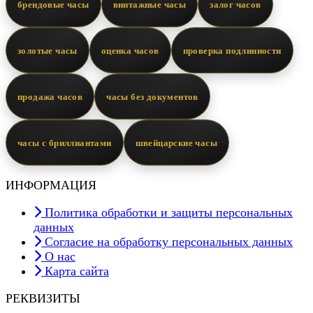
брендовые часы
винтажные часы
залог часов
золотые часы
оценка часов
проверка подлинности
продажа часов
часы без документов
часы с бриллиантами
швейцарские часы
ИНФОРМАЦИЯ
Политика обработки и защиты персональных
данных
Согласие на обработку персональных данных
О нас
Карта сайта
РЕКВИЗИТЫ