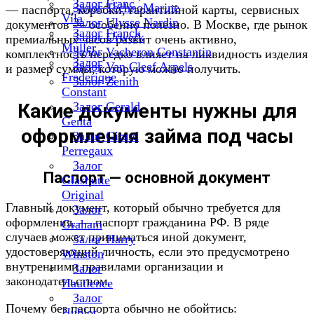
Залог Franc
Залог TechnoMarine
— паспорта, коробки, гарантийной карты, сервисных
Vila
Залог Ulysse Nardin
документов — особенно полезно. В Москве, где рынок
Залог Franck
Залог Urwerk
премиальных часов развит очень активно,
Muller
Залог Vacheron Constantin
комплектность нередко влияет на ликвидность изделия
Залог
Залог Van Cleef Arpels
и размер суммы, которую можно получить.
Frederique
Залог Zenith
Constant
Какие документы нужны для
Залог Gerald
Genta
оформления займа под часы
Залог Girard
Perregaux
Залог
Паспорт — основной документ
Glashutte
Original
Главный документ, который обычно требуется для
Залог
оформления, — паспорт гражданина РФ. В ряде
Graham
случаев может приниматься иной документ,
Залог Harry
удостоверяющий личность, если это предусмотрено
Winston
внутренними правилами организации и
Залог
законодательством.
Hautlence
Залог
Почему без паспорта обычно не обойтись:
Hublot