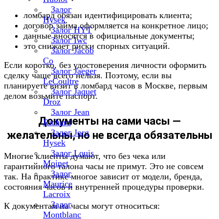
Залог
ломбард обязан идентифицировать клиента;
Hysek
договор займа оформляется на конкретное лицо;
Залог HYT
данные вносятся в официальные документы;
Залог Iwc
это снижает риски спорных ситуаций.
Залог Jacob
Co
Если коротко, без удостоверения личности оформить
Залог Jaeger
сделку чаще всего нельзя. Поэтому, если вы
LeCoultre
планируете визит в ломбард часов в Москве, первым
Залог Jaquet
делом возьмите паспорт.
Droz
Залог Jean
Документы на сами часы —
Richard
Залог Jorg
желательны, но не всегда обязательны
Hysek
Залог Louis
Многие клиенты думают, что без чека или
Moinet
гарантийного талона часы не примут. Это не совсем
Залог
так. На практике многое зависит от модели, бренда,
Maurice
состояния часов и внутренней процедуры проверки.
Lacroix
Залог
К документам на часы могут относиться:
Montblanc