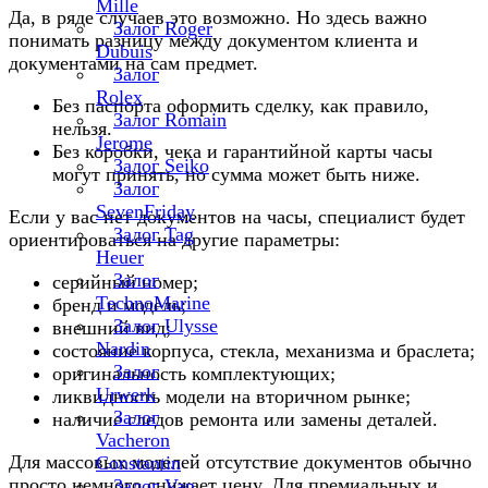
Mille
Да, в ряде случаев это возможно. Но здесь важно
Залог Roger
понимать разницу между документом клиента и
Dubuis
документами на сам предмет.
Залог
Rolex
Без паспорта оформить сделку, как правило,
Залог Romain
нельзя.
Jerome
Без коробки, чека и гарантийной карты часы
Залог Seiko
могут принять, но сумма может быть ниже.
Залог
SevenFriday
Если у вас нет документов на часы, специалист будет
Залог Tag
ориентироваться на другие параметры:
Heuer
Залог
серийный номер;
TechnoMarine
бренд и модель;
Залог Ulysse
внешний вид;
Nardin
состояние корпуса, стекла, механизма и браслета;
Залог
оригинальность комплектующих;
Urwerk
ликвидность модели на вторичном рынке;
Залог
наличие следов ремонта или замены деталей.
Vacheron
Для массовых моделей отсутствие документов обычно
Constantin
просто немного снижает цену. Для премиальных и
Залог Van