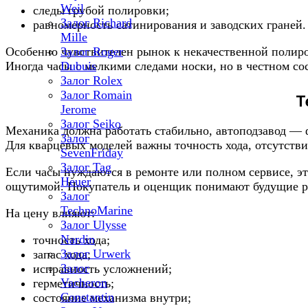
Weil
следы грубой полировки;
Залог Richard
равномерность сатинирования и заводских граней.
Mille
Особенно чувствителен рынок к некачественной полиро
Залог Roger
Иногда часы с мелкими следами носки, но в честном со
Dubuis
Залог Rolex
Залог Romain
Т
Jerome
Залог Seiko
Механика должна работать стабильно, автоподзавод — 
Залог
Для кварцевых моделей важны точность хода, отсутстви
SevenFriday
Залог Tag
Если часы нуждаются в ремонте или полном сервисе, э
Heuer
ощутимой. Покупатель и оценщик понимают будущие ра
Залог
TechnoMarine
На цену влияют:
Залог Ulysse
Nardin
точность хода;
Залог Urwerk
запас хода;
Залог
исправность усложнений;
Vacheron
герметичность;
Constantin
состояние механизма внутри;