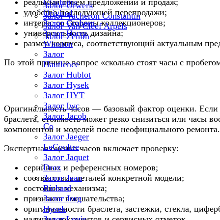
реальный объем предложений и продаж;
Glashutte
Залог Urwerk
удобство последующей перепродажи;
Original
Залог Vacheron Constantin
интерес со стороны коллекционеров;
Залог Graham
Залог Van Cleef Arpels
универсальность дизайна;
Залог Harry
Залог Zenith
размер корпуса, соответствующий актуальным пре
Winston
Залог
По этой причине вопрос «сколько стоят часы с пробегом
Hautlence
Залог Hublot
Залог Hysek
Залог HYT
Залог Iwc
Оригинальность часов — базовый фактор оценки. Если 
Залог Jacob
браслета, стоимость может резко снизиться или часы в
Co
компонентов и моделей после неофициального ремонта.
Залог Jaeger
LeCoultre
Экспертная оценка часов включает проверку:
Залог Jaquet
серийных и референсных номеров;
Droz
соответствия деталей конкретной модели;
Залог Jean
состояния механизма;
Richard
признаков вмешательства;
Залог Jorg
оригинальности браслета, застежки, стекла, цифер
Hysek
наличия документов и сервисных отметок.
Залог Louis