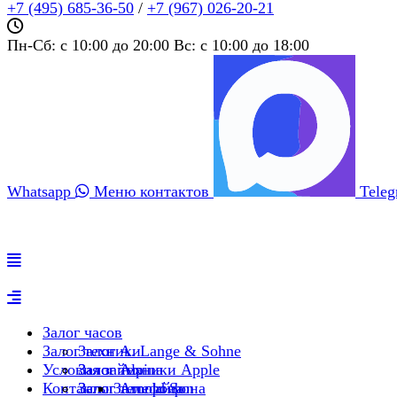
+7 (495) 685‑36‑50
/
+7 (967) 026‑20‑21
Пн-Сб: c 10:00 до 20:00 Вс: c 10:00 до 18:00
Whatsapp
Меню контактов
Tele
Залог часов
Залог техники
Залог A. Lange & Sohne
Условия займа
Залог Alpina
Залог техники Apple
Контакты
Залог Arnold Son
Залог телефона
Залог айфона