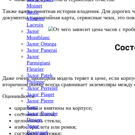
Moinet
Также важна понятная история владения. Для дорогих ч
Залог
документы, гарантийная карта, сервисные чеки, это пов
Maurice
Lacroix
Залог
Montblanc
Залог Omega
Сост
Залог Panerai
Залог
Parmigiani
Fleurier
Залог Patek
Даже очень ликвидная модель теряет в цене, если корпу
Philippe
вторичном рынке всегда сравнивает экземпляры между с
Залог Perrelet
Залог Piaget
Оцениваются:
Залог Pierre
Kunz
царапины и вмятины на корпусе;
Залог Porsche
состояние безеля;
Design
целостность стекла;
Залог
износ браслета или ремня;
Raymond
состояние застежки;