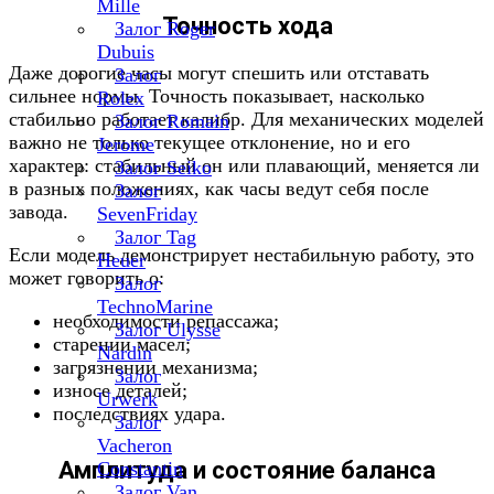
Mille
Точность хода
Залог Roger
Dubuis
Даже дорогие часы могут спешить или отставать
Залог
сильнее нормы. Точность показывает, насколько
Rolex
стабильно работает калибр. Для механических моделей
Залог Romain
важно не только текущее отклонение, но и его
Jerome
характер: стабильный он или плавающий, меняется ли
Залог Seiko
в разных положениях, как часы ведут себя после
Залог
завода.
SevenFriday
Залог Tag
Если модель демонстрирует нестабильную работу, это
Heuer
может говорить о:
Залог
TechnoMarine
необходимости репассажа;
Залог Ulysse
старении масел;
Nardin
загрязнении механизма;
Залог
износе деталей;
Urwerk
последствиях удара.
Залог
Vacheron
Амплитуда и состояние баланса
Constantin
Залог Van