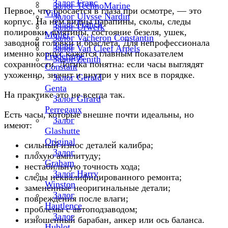
Залог Franc
Залог TechnoMarine
Первое, что бросается в глаза при осмотре, — это
Vila
Залог Ulysse Nardin
корпус. На нем видны царапины, сколы, следы
Залог Franck
Залог Urwerk
полировки, вмятины, состояние безеля, ушек,
Muller
Залог Vacheron Constantin
заводной головки и браслета. Для непрофессионала
Залог
Залог Van Cleef Arpels
именно корпус кажется главным показателем
Frederique
Залог Zenith
сохранности. Логика понятна: если часы выглядят
Constant
ухоженно, значит и внутри у них все в порядке.
Залог Gerald
Genta
На практике это не всегда так.
Залог Girard
Perregaux
Есть часы, которые внешне почти идеальны, но
Залог
имеют:
Glashutte
Original
сильный износ деталей калибра;
Залог
плохую амплитуду;
Graham
нестабильную точность хода;
Залог Harry
следы неквалифицированного ремонта;
Winston
замененные неоригинальные детали;
Залог
повреждения после влаги;
Hautlence
проблемы с автоподзаводом;
Залог
изношенный барабан, анкер или ось баланса.
Hublot