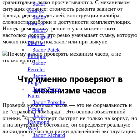
сравнительно легко просчитываются. С механизмом
Залог
ситуация сложнее: стоимость ремонта зависит от
Omega
бренда, редкости деталей, конструкции калибра,
Залог
сложности разборки и доступности комплектующих.
Panerai
Иногда ремонт внутреннего узла может стоить
Залог
настолько дорого, что резко уменьшает сумму, которую
Parmigiani
можно получить под залог или при выкупе.
Fleurier
Залог Patek
Philippe
Залог
Perrelet
Залог
Что именно проверяют в
Piaget
механизме часов
Залог Pierre
Kunz
Залог Porsche
Проверка механизма часов — это не формальность и
Design
не “страховка ломбарда”. Это основа объективной
Залог
оценки. Когда эксперт смотрит не только на корпус, но
Raymond
и на внутреннее состояние, он определяет реальную
Weil
ликвидность часов и риски дальнейшей эксплуатации.
Залог Richard