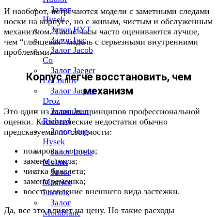
Залог
И наоборот, встречаются модели с заметными следами
Hysek
носки на корпусе, но с живым, чистым и обслуженным
Залог HYT
механизмом. Такие часы часто оцениваются лучше,
Залог Iwc
чем “глянцевая” модель с серьезными внутренними
Залог Jacob
проблемами.
Co
Залог Jaeger
Корпус легче восстановить, чем
LeCoultre
механизм
Залог Jaquet
Droz
Залог Jean
Это один из главных принципов профессиональной
Richard
оценки. Косметические недостатки обычно
Залог Jorg
предсказуемы по стоимости:
Hysek
полировка корпуса;
Залог Louis
замена стекла;
Moinet
чистка браслета;
Залог
замена ремешка;
Maurice
восстановление внешнего вида застежки.
Lacroix
Залог
Да, все это влияет на цену. Но такие расходы
Montblanc