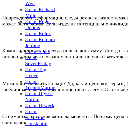
Weil
Залог Richard
Mille
Повреждения, деформация, следы ремонта, износ замков
Залог Roger
может быть одним. Если изделие потенциально ликвидн
Dubuis
Залог Rolex
Залог Romain
Jerome
Камни и вставки не всегда повышают сумму. Иногда кли
Залог Seiko
вставки учитывать ограниченно или не учитывать так, 
Залог
SevenFriday
Залог Tag
Heuer
Залог
Можно ли заложить кольцо? Да, как и цепочку, серьги,
TechnoMarine
ювелирные изделия обычно оценивать легче. Сложные д
Залог Ulysse
Nardin
Залог Urwerk
Залог
Стоимость золота как металла меняется. Поэтому цена з
Vacheron
совпадают.
Constantin