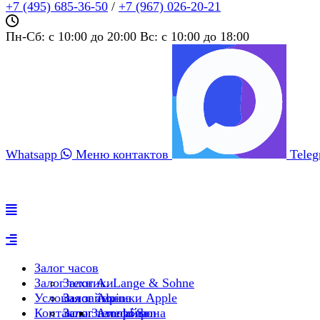
+7 (495) 685‑36‑50
/
+7 (967) 026‑20‑21
Пн-Сб: c 10:00 до 20:00 Вс: c 10:00 до 18:00
Whatsapp
Меню контактов
Tele
Залог часов
Залог техники
Залог A. Lange & Sohne
Условия займа
Залог Alpina
Залог техники Apple
Контакты
Залог Arnold Son
Залог телефона
Залог айфона