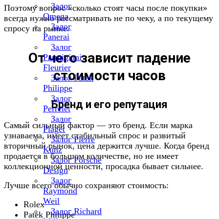
Залог
Поэтому вопрос «сколько стоят часы после покупки»
Omega
всегда нужно рассматривать не по чеку, а по текущему
Залог
спросу на рынке.
Panerai
Залог
От чего зависит падение
Parmigiani
Fleurier
стоимости часов
Залог Patek
Philippe
Залог
Бренд и его репутация
Perrelet
Залог
Самый сильный фактор — это бренд. Если марка
Piaget
узнаваема, имеет стабильный спрос и развитый
Залог Pierre
вторичный рынок, цена держится лучше. Когда бренд
Kunz
продается в большом количестве, но не имеет
Залог Porsche
коллекционной ценности, просадка бывает сильнее.
Design
Залог
Лучше всего обычно сохраняют стоимость:
Raymond
Weil
Rolex
Залог Richard
Patek Philippe