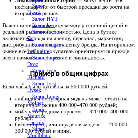
Лимитированные серии
— могут вести себя
Залог
нестандартно: от быстрой просадки до роста на
Hysek
вторичном рынке.
Залог HYT
Важно понимать разницу между розничной ценой и
Залог Iwc
реальной рыночной стоимостью. Цена в бутике
Залог Jacob
включает расходы на аренду, персонал, маркетинг,
Co
дистрибуцию, налоги и наценку бренда. На вторичном
Залог Jaeger
рынке все проще: покупатель ориентируется прежде
LeCoultre
всего на модель, состояние и ликвидность.
Залог Jaquet
Droz
Залог Jean
Пример в общих цифрах
Richard
Залог Jorg
Если часы были куплены за 500 000 рублей:
Hysek
Залог Louis
ликвидная популярная модель может стоить на
Moinet
вторичном рынке 400 000–470 000 рублей;
Залог
модель со средним спросом — 320 000–400 000
Maurice
рублей;
Lacroix
fashion-бренд или неудачная модель — 200 000–
Залог
300 000 рублей и ниже.
Montblanc