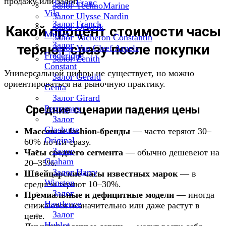
продажу или залог.
Залог Franc
Залог TechnoMarine
Vila
Залог Ulysse Nardin
Залог Franck
Залог Urwerk
Какой процент стоимости часы
Muller
Залог Vacheron Constantin
Залог
теряют сразу после покупки
Залог Van Cleef Arpels
Frederique
Залог Zenith
Constant
Универсальной цифры не существует, но можно
Залог Gerald
ориентироваться на рыночную практику.
Genta
Залог Girard
Средние сценарии падения цены
Perregaux
Залог
Glashutte
Массовые fashion-бренды
— часто теряют 30–
Original
60% почти сразу.
Залог
Часы среднего сегмента
— обычно дешевеют на
Graham
20–35%.
Залог Harry
Швейцарские часы известных марок
— в
Winston
среднем теряют 10–30%.
Залог
Премиальные и дефицитные модели
— иногда
Hautlence
снижаются незначительно или даже растут в
Залог
цене.
Hublot