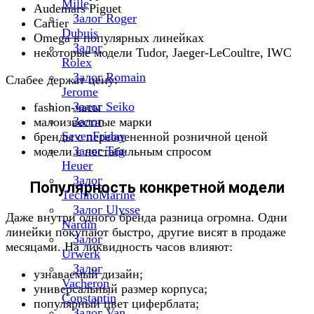
Mille
Audemars Piguet
Залог Roger
Cartier
Dubuis
Omega в популярных линейках
Залог
некоторые модели Tudor, Jaeger-LeCoultre, IWC
Rolex
Залог Romain
Слабее держат цену:
Jerome
Залог Seiko
fashion-часы
Залог
малоизвестные марки
SevenFriday
бренды с переоцененной розничной ценой
Залог Tag
модели с нестабильным спросом
Heuer
Залог
Популярность конкретной модели
TechnoMarine
Залог Ulysse
Даже внутри одного бренда разница огромна. Одни
Nardin
линейки покупают быстро, другие висят в продаже
Залог
месяцами. На ликвидность часов влияют:
Urwerk
Залог
узнаваемый дизайн;
Vacheron
универсальный размер корпуса;
Constantin
популярный цвет циферблата;
Залог Van