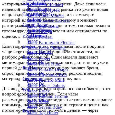
Chronoswiss
Infinix
«вторичным» сразу после покупки. Даже если часы
Залог Jean Richard
Залог
Залог
надевали всего один раз, для рынка это уже не новая
Залог Jorg Hysek
Concord
ноутбука
вещь из официальной розницы, а экземпляр с
Залог Louis Moinet
Залог
Intel
историей владения. Именно поэтому возникает
Залог Maurice Lacroix
Corum
Залог
разница между ценой в салоне и тем, сколько реально
Залог Montblanc
Залог Cuervo
ноутбука
готовы предложить покупатели или специалисты по
Залог Omega
y Sobrinos
Lenovo
оценке.
Залог Panerai
Залог
Залог Parmigiani Fleurier
Если говорить коротко, новые часы после покупки
Cvstos
Залог Patek Philippe
чаще всего теряют от 10% до 40% стоимости, но
Залог Daniel
Залог Perrelet
разброс очень большой. Одни модели дешевеют
Roth
Залог Piaget
минимально, другие заметно проседают в цене уже в
Залог De
Залог Pierre Kunz
первый день. На итоговую цифру влияют бренд,
Bethune
Залог Porsche Design
спрос, комплектация, состояние, редкость модели,
Залог De
Залог Raymond Weil
материал корпуса и даже дата покупки.
Grisogono
Залог Richard Mille
Залог De
Залог Roger Dubuis
Для людей, которым важна финансовая гибкость, этот
Witt
Залог Rolex
вопрос особенно актуален. Если часы
Залог Ebel
Залог Romain Jerome
рассматриваются как ликвидный актив, важно заранее
Залог Edox
Залог Seiko
понимать, насколько быстро они теряют в цене и как
Залог
Залог SevenFriday
потом можно выгодно получить деньги — через
Eterna
Залог Tag Heuer