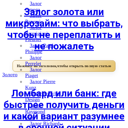
Залог
Залог золота или
Omega
Залог
микрозайм: что выбрать,
Panerai
Залог
чтобы не переплатить и
Parmigiani
Fleurier
не пожалеть
Залог Patek
Philippe
Залог
Perrelet
Залог
Золото
Piaget
Залог Pierre
Kunz
Ломбард или банк: где
Залог Porsche
Design
быстрее получить деньги
Залог
Raymond
и какой вариант разумнее
Weil
Залог Richard
в срочной ситуации