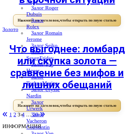
Mille
Залог Roger
Dubuis
Залог
Rolex
Золото
Залог Romain
Jerome
Залог Seiko
Что выгоднее: ломбард
Залог
или скупка золота —
SevenFriday
Залог Tag
сравнение без мифов и
Heuer
Залог
лишних обещаний
TechnoMarine
Залог Ulysse
Nardin
Залог
Urwerk
1
2
3
4
…
Залог
20
Vacheron
Пагинация
ИНФОРМАЦИЯ
Constantin
Залог Van