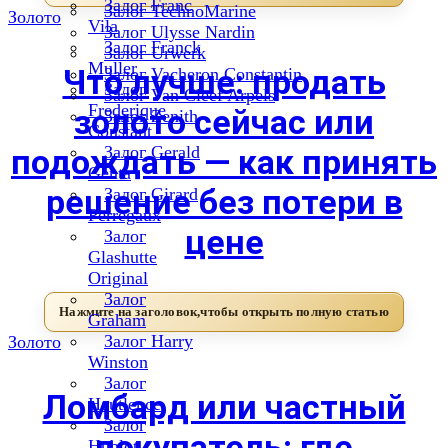
Залог Franc
Залог TechnoMarine
Золото
Vila
Залог Ulysse Nardin
Залог Franck
Залог Urwerk
Muller
Что лучше: продать
Залог Vacheron Constantin
Залог
Залог Van Cleef Arpels
Frederique
золото сейчас или
Залог Zenith
Constant
подождать — как принять
Залог Gerald
Genta
решение без потери в
Залог Girard
Perregaux
цене
Залог
Glashutte
Original
Залог
Graham
Залог Harry
Золото
Winston
Залог
Ломбард или частный
Hautlence
Залог
покупатель: где
Hublot