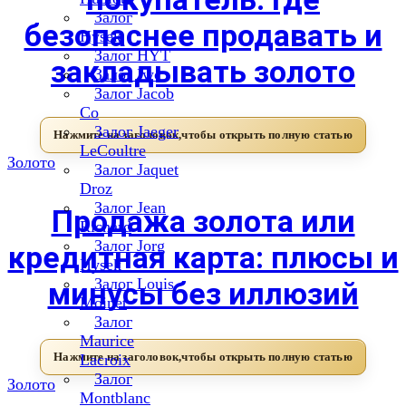
Залог
безопаснее продавать и
Hysek
Залог HYT
закладывать золото
Залог Iwc
Залог Jacob
Co
Залог Jaeger
LeCoultre
Золото
Залог Jaquet
Droz
Залог Jean
Продажа золота или
Richard
Залог Jorg
кредитная карта: плюсы и
Hysek
Залог Louis
минусы без иллюзий
Moinet
Залог
Maurice
Lacroix
Залог
Золото
Montblanc