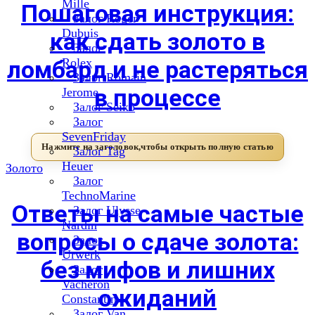
Mille
Пошаговая инструкция:
Залог Roger
Dubuis
как сдать золото в
Залог
ломбард и не растеряться
Rolex
Залог Romain
в процессе
Jerome
Залог Seiko
Залог
SevenFriday
Залог Tag
Heuer
Золото
Залог
TechnoMarine
Ответы на самые частые
Залог Ulysse
Nardin
вопросы о сдаче золота:
Залог
Urwerk
без мифов и лишних
Залог
Vacheron
ожиданий
Constantin
Залог Van