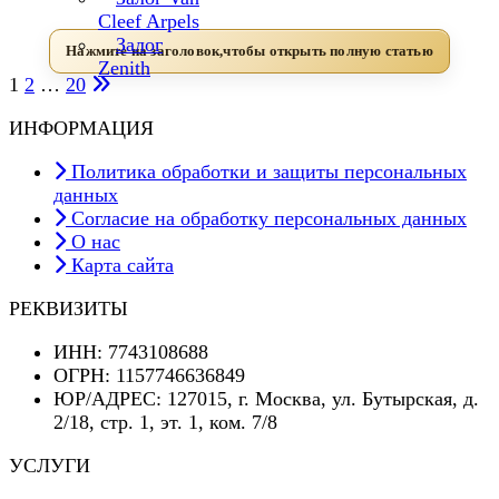
Cleef Arpels
Залог
Zenith
1
2
…
20
Пагинация
ИНФОРМАЦИЯ
записей
Политика обработки и защиты персональных
данных
Согласие на обработку персональных данных
О нас
Карта сайта
РЕКВИЗИТЫ
ИНН: 7743108688
ОГРН: 1157746636849
ЮР/АДРЕС: 127015, г. Москва, ул. Бутырская, д.
2/18, стр. 1, эт. 1, ком. 7/8
УСЛУГИ