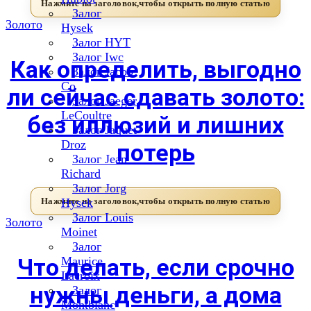
Залог
Золото
Hysek
Залог HYT
Залог Iwc
Как определить, выгодно
Залог Jacob
Co
ли сейчас сдавать золото:
Залог Jaeger
LeCoultre
без иллюзий и лишних
Залог Jaquet
Droz
потерь
Залог Jean
Richard
Залог Jorg
Hysek
Залог Louis
Золото
Moinet
Залог
Что делать, если срочно
Maurice
Lacroix
нужны деньги, а дома
Залог
Montblanc