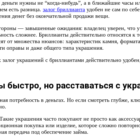
деньги нужны не “когда-нибудь”, а в ближайшие часы ил
ем есть разница.
залог бриллианта
удобен не сам по себе
ения денег без окончательной продажи вещи.
стороны — завышенные ожидания: владелец уверен, что у
льность сложнее. Бриллианты действительно относятся к 
ят от множества нюансов: характеристик камня, формат
ти оправы и даже общего типа украшения.
 залог украшений с бриллиантами действительно удобен,
ы быстро, но расставаться с укр
ая потребность в деньгах. Но если смотреть глубже, клю
но.
акие украшения часто покупают не просто как аксессуар
тиционная покупка или изделие, которое сложно повторно
ая передача под обеспечение займа.