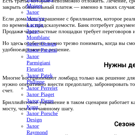
Есть траты, которые невозможно отложить. Лечение, с
Moinet
закрыть обязательный платеж — именно в таких случаях
Залог
Maurice
Если дома есть украшение с бриллиантом, которое реа
Lacroix
по времени и предсказуемости. Банк потребует докумен
Залог
Продажа через частные площадки требует переговоров и
Montblanc
Но здесь особенно важно трезво понимать, когда вы смо
Залог Omega
удобное временное решение.
Залог Panerai
Залог
Parmigiani
Нужны де
Fleurier
Залог Patek
Многие воспринимают ломбард только как решение для 
Philippe
нужно оперативно внести предоплату, забронировать то
Залог Perrelet
счет.
Залог Piaget
Залог Pierre
Бриллиантовое украшение в таком сценарии работает к
Kunz
мосту, чем к отчаянному шагу.
Залог Porsche
Design
Сезон
Залог
Raymond