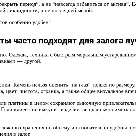
екрыть период”, а не “навсегда избавиться от актива”. Е
ой ликвидности, а не последней мерой.
ы часто подходят для залога л
но. Одежда, техника с быстрым моральным устареванием
авками — другой.
ки. Камень нельзя оценить “на глаз” только по размеру,
а, цвет, чистота, огранка, а также общее визуальное впе
или платины в целом сохраняют рыночную привлекательн
. Если клиент не выкупит изделие, вещь должна иметь 
ложного хранения по объему и относительно удобны в о
елия в залог.