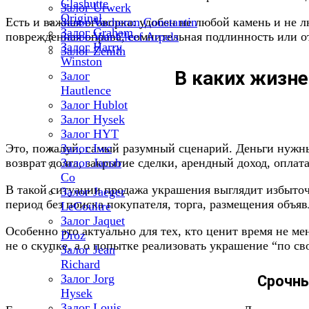
Glashutte
Залог Urwerk
Original
Есть и важная оговорка: удобен не любой камень и не 
Залог Vacheron Constantin
Залог Graham
поврежденная оправа, сомнительная подлинность или о
Залог Van Cleef Arpels
Залог Harry
Залог Zenith
Winston
В каких жизне
Залог
Hautlence
Залог Hublot
Залог Hysek
Залог HYT
Это, пожалуй, самый разумный сценарий. Деньги нужны с
Залог Iwc
возврат долга, закрытие сделки, арендный доход, оплата
Залог Jacob
Co
В такой ситуации продажа украшения выглядит избыточн
Залог Jaeger
период без поиска покупателя, торга, размещения объяв
LeCoultre
Залог Jaquet
Особенно это актуально для тех, кто ценит время не м
Droz
не о скупке, а о попытке реализовать украшение “по св
Залог Jean
Richard
Залог Jorg
Срочны
Hysek
Залог Louis