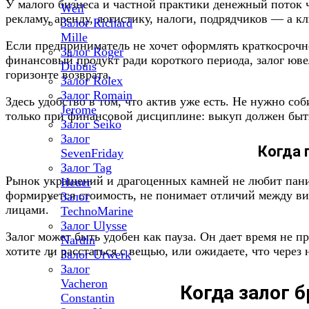
У малого бизнеса и частной практики денежный поток ч
Weil
рекламу, аренду, логистику, налоги, подрядчиков — а к
Залог Richard
Mille
Если предприниматель не хочет оформлять краткосрочн
Залог Roger
финансовый продукт ради короткого периода, залог юв
Dubuis
горизонте возврата.
Залог Rolex
Залог Romain
Здесь удобство в том, что актив уже есть. Не нужно со
Jerome
только при финансовой дисциплине: выкуп должен быть
Залог Seiko
Залог
Когда
SevenFriday
Залог Tag
Рынок украшений и драгоценных камней не любит паники
Heuer
формируется стоимость, не понимает отличий между ви
Залог
лицами.
TechnoMarine
Залог Ulysse
Залог может быть удобен как пауза. Он дает время не 
Nardin
хотите ли расстаться с вещью, или ожидаете, что через
Залог Urwerk
Залог
Vacheron
Когда залог 
Constantin