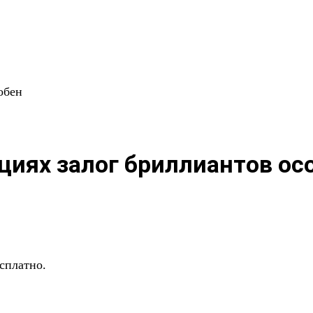
обен
ациях залог бриллиантов ос
сплатно.