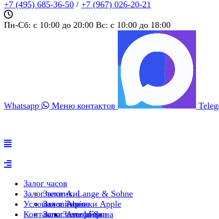
+7 (495) 685‑36‑50
/
+7 (967) 026‑20‑21
Пн-Сб: c 10:00 до 20:00 Вс: c 10:00 до 18:00
Whatsapp
Меню контактов
Tele
Залог часов
Залог техники
Залог A. Lange & Sohne
Условия займа
Залог Alpina
Залог техники Apple
Контакты
Залог Arnold Son
Залог телефона
Залог айфона