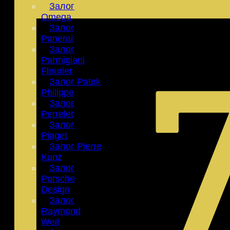
Залог
Omega
Залог
Panerai
Залог
Parmigiani
Fleurier
Залог Patek
Philippe
Залог
Perrelet
Залог
Piaget
Залог Pierre
Kunz
Залог
Porsche
Design
Залог
Raymond
Weil