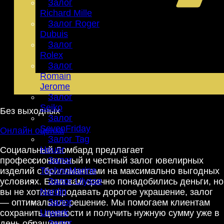
Залог
Richard Mille
Залог Roger
Dubuis
Залог
Rolex
Залог
Romain
Jerome
Залог
Seiko
Без выходных
Залог
SevenFriday
Онлайн оценка
Залог Tag
Heuer
Социальный Ломбард предлагает
Залог
профессиональный и честный залог ювелирных
TechnoMarine
изделий с бриллиантами на максимально выгодных
Залог Ulysse
условиях. Если вам срочно понадобились деньги, но
Nardin
вы не хотите продавать дорогое украшение, залог
Залог
— оптимальное решение. Мы помогаем клиентам
Urwerk
сохранить ценности и получить нужную сумму уже в
Залог
день обращения.