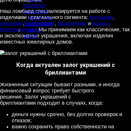
Vacheron
Наш ломбард специализируется на работе с
Constantin
изделиями премиального сегмента:
кольцами
,
Залог Van
серьгами
,
подвесками
,
браслетами
и
колье с
Cleef Arpels
бриллиантами
. Мы принимаем как классические, так
Залог
и эксклюзивные украшения, включая изделия
Zenith
известных ювелирных домов.
Когда актуален залог украшений с
бриллиантами
Жизненные ситуации бывают разными, и иногда
финансовый вопрос требует быстрого
решения. Залог украшений с
бриллиантами подходит в случаях, когда:
деньги нужны срочно, без долгих проверок и
отказов;
важно сохранить право собственности на