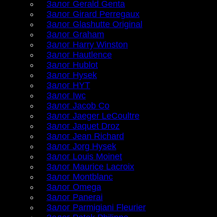
Залог Gerald Genta
Залог Girard Perregaux
Залог Glashutte Original
Залог Graham
Залог Harry Winston
Залог Hautlence
Залог Hublot
Залог Hysek
Залог HYT
Залог Iwc
Залог Jacob Co
Залог Jaeger LeCoultre
Залог Jaquet Droz
Залог Jean Richard
Залог Jorg Hysek
Залог Louis Moinet
Залог Maurice Lacroix
Залог Montblanc
Залог Omega
Залог Panerai
Залог Parmigiani Fleurier