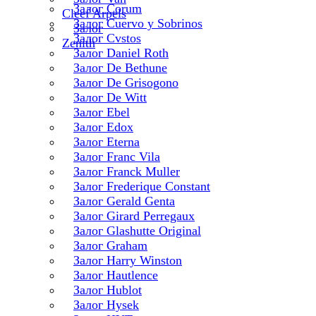
Залог Corum
Cleef Arpels
Залог Cuervo y Sobrinos
Залог
Залог Cvstos
Zenith
Залог Daniel Roth
Залог De Bethune
Залог De Grisogono
Залог De Witt
Залог Ebel
Залог Edox
Залог Eterna
Залог Franc Vila
Залог Franck Muller
Залог Frederique Constant
Залог Gerald Genta
Залог Girard Perregaux
Залог Glashutte Original
Залог Graham
Залог Harry Winston
Залог Hautlence
Залог Hublot
Залог Hysek