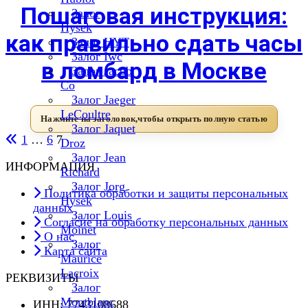
Пошаговая инструкция:
Залог
Hysek
как правильно сдать часы
Залог HYT
Залог Iwc
в ломбард в Москве
Залог Jacob
Co
Залог Jaeger
LeCoultre
Залог Jaquet
1
…
6
7
Droz
Залог Jean
Пагинация
ИНФОРМАЦИЯ
Richard
Залог Jorg
записей
Политика обработки и защиты персональных
Hysek
данных
Залог Louis
Согласие на обработку персональных данных
Moinet
О нас
Залог
Карта сайта
Maurice
Lacroix
РЕКВИЗИТЫ
Залог
Montblanc
ИНН: 7743108688