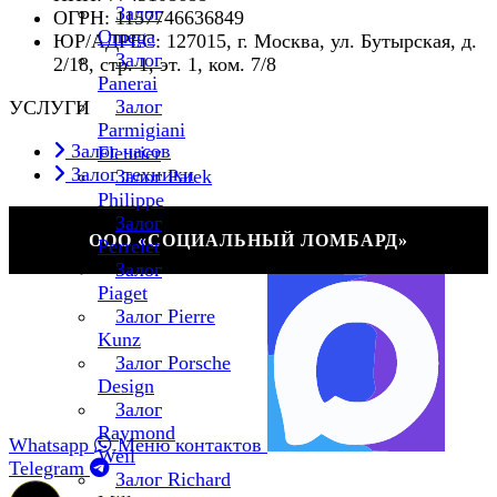
Залог
ОГРН: 1157746636849
Omega
ЮР/АДРЕС: 127015, г. Москва, ул. Бутырская, д.
Залог
2/18, стр. 1, эт. 1, ком. 7/8
Panerai
Залог
УСЛУГИ
Parmigiani
Залог часов
Fleurier
Залог техники
Залог Patek
Philippe
Залог
ООО «СОЦИАЛЬНЫЙ ЛОМБАРД»
Perrelet
Залог
Piaget
Залог Pierre
Kunz
Залог Porsche
Design
Залог
Raymond
Whatsapp
Меню контактов
Weil
Telegram
Залог Richard