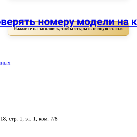
верять номеру модели на к
нных
, стр. 1, эт. 1, ком. 7/8