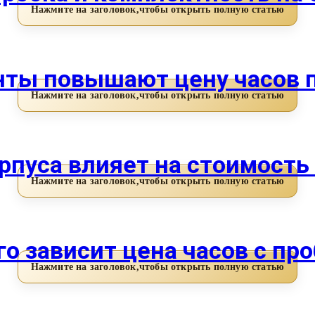
ты повышают цену часов п
рпуса влияет на стоимость
го зависит цена часов с пр