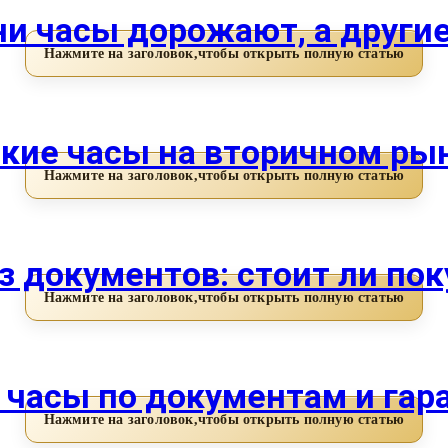
ни часы дорожают, а други
кие часы на вторичном рынк
 документов: стоит ли по
 часы по документам и гар