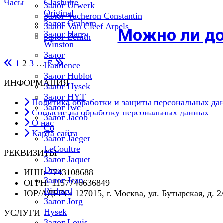
Часы
Glashutte
Залог Urwerk
Original
Залог Vacheron Constantin
Залог Graham
Залог Van Cleef Arpels
Можно ли до
Залог Harry
Залог Zenith
Winston
Залог
1
2
3
…
7
Hautlence
Залог Hublot
Пагинация
ИНФОРМАЦИЯ
Залог Hysek
Залог HYT
записей
Политика обработки и защиты персональных да
Залог Iwc
Согласие на обработку персональных данных
Залог Jacob
О нас
Co
Карта сайта
Залог Jaeger
LeCoultre
РЕКВИЗИТЫ
Залог Jaquet
Droz
ИНН: 7743108688
Залог Jean
ОГРН: 1157746636849
Richard
ЮР/АДРЕС: 127015, г. Москва, ул. Бутырская, д. 2/18
Залог Jorg
Hysek
УСЛУГИ
Залог Louis