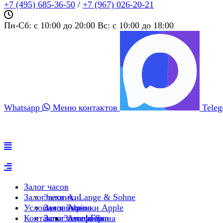
+7 (495) 685‑36‑50
/
+7 (967) 026‑20‑21
Пн-Сб: c 10:00 до 20:00 Вс: c 10:00 до 18:00
Whatsapp
Меню контактов
Tele
Залог часов
Залог техники
Залог A. Lange & Sohne
Условия займа
Залог Alpina
Залог техники Apple
Контакты
Залог Arnold Son
Залог телефона
Залог айфона