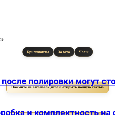
ле
Бриллианты
Золото
Часы
 после полировки могут ст
оробка и комплектность на 