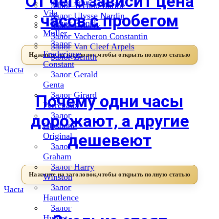
От чего зависит цена
Залог Franc
Залог TechnoMarine
Vila
часов с пробегом
Залог Ulysse Nardin
Залог Franck
Залог Urwerk
Muller
Залог Vacheron Constantin
Залог
Залог Van Cleef Arpels
Frederique
Залог Zenith
Constant
Часы
Залог Gerald
Genta
Залог Girard
Почему одни часы
Perregaux
Залог
дорожают, а другие
Glashutte
дешевеют
Original
Залог
Graham
Залог Harry
Winston
Залог
Часы
Hautlence
Залог
Hublot