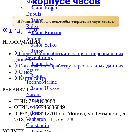
корпусе часов
Mille
Залог Roger
Dubuis
Залог
Rolex
1
2
3
…
7
Залог Romain
Jerome
Пагинация
ИНФОРМАЦИЯ
Залог Seiko
записей
Залог
Политика обработки и защиты персональных
SevenFriday
данных
Залог Tag
Согласие на обработку персональных данных
Heuer
О нас
Залог
Карта сайта
TechnoMarine
Залог Ulysse
РЕКВИЗИТЫ
Nardin
Залог
ИНН: 7743108688
Urwerk
ОГРН: 1157746636849
Залог
ЮР/АДРЕС: 127015, г. Москва, ул. Бутырская, д.
Vacheron
2/18, стр. 1, эт. 1, ком. 7/8
Constantin
УСЛУГИ
Залог Van