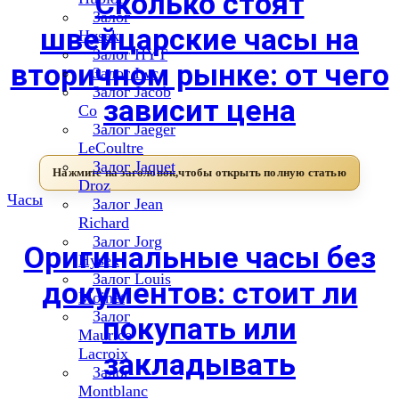
Сколько стоят
Залог
швейцарские часы на
Hysek
Залог HYT
вторичном рынке: от чего
Залог Iwc
Залог Jacob
зависит цена
Co
Залог Jaeger
LeCoultre
Залог Jaquet
Droz
Часы
Залог Jean
Richard
Залог Jorg
Оригинальные часы без
Hysek
Залог Louis
документов: стоит ли
Moinet
Залог
покупать или
Maurice
Lacroix
закладывать
Залог
Montblanc